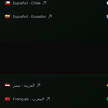
Español - Chile
Español - Ecuador
Français - المغرب