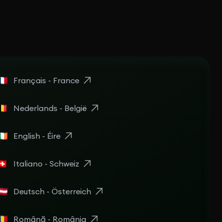
Français - France
Nederlands - België
English - Éire
Italiano - Schweiz
Deutsch - Österreich
Română - România