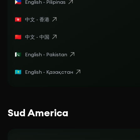
English - Pilipinas
中文 - 香港
中文 - 中国
English - Pakistan
English - Қазақстан
Sud America