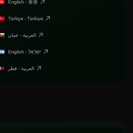
English - 香港
Türkçe - Türkiye
العربية - عمان
English - יִשְׂרָאֵל
العربية - قطر