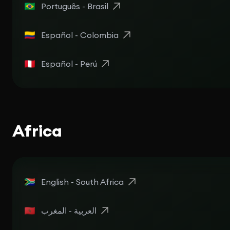
Português - Brasil
Español - Colombia
Español - Perú
Africa
English - South Africa
العربية - المغرب