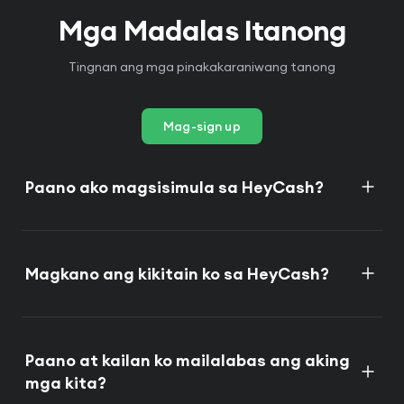
Mga Madalas Itanong
Tingnan ang mga pinakakaraniwang tanong
Mag-sign up
Paano ako magsisimula sa HeyCash?
Magkano ang kikitain ko sa HeyCash?
Paano at kailan ko mailalabas ang aking
mga kita?