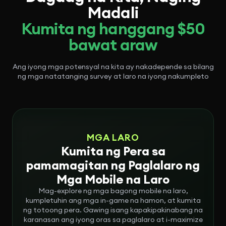
Madali
Kumita ng hanggang $50
bawat araw
Ang iyong mga potensyal na kita ay nakadepende sa bilang
ng mga natatanging survey at laro na iyong nakumpleto
MGA LARO
Kumita ng Pera sa
pamamagitan ng Paglalaro ng
Mga Mobile na Laro
Mag-explore ng mga bagong mobile na laro,
kumpletuhin ang mga in-game na hamon, at kumita
ng totoong pera. Gawing isang kapakipakinabang na
karanasan ang iyong oras sa paglalaro at i-maximize