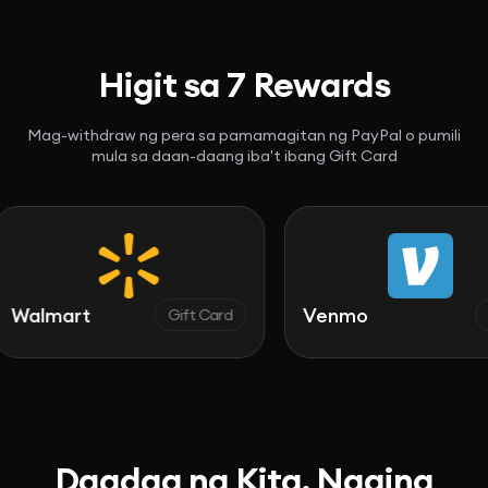
Higit sa 7 Rewards
Mag-withdraw ng pera sa pamamagitan ng PayPal o pumili
mula sa daan-daang iba't ibang Gift Card
mart
Venmo
Gift Card
Cash
Dagdag na Kita, Naging