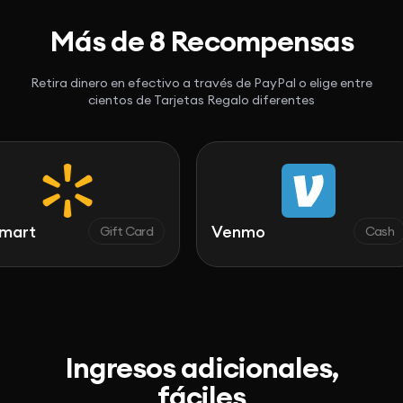
Más de 8 Recompensas
Retira dinero en efectivo a través de PayPal o elige entre
cientos de Tarjetas Regalo diferentes
Venmo
Gift Card
Cash
Ingresos adicionales,
fáciles