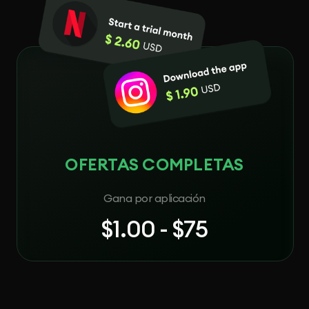
OFERTAS COMPLETAS
Gana por aplicación
$1.00 - $75