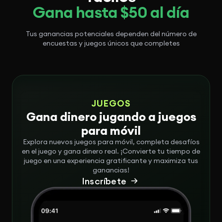
Gana hasta $50 al día
Tus ganancias potenciales dependen del número de
encuestas y juegos únicos que completes
JUEGOS
Gana dinero jugando a juegos
para móvil
Explora nuevos juegos para móvil, completa desafíos
en el juego y gana dinero real. ¡Convierte tu tiempo de
juego en una experiencia gratificante y maximiza tus
ganancias!
Inscríbete