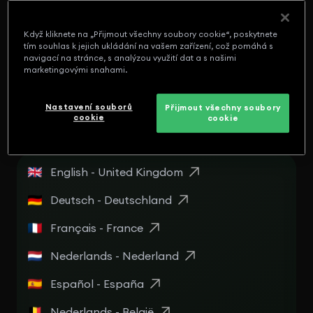
English - Panamá
Když kliknete na „Přijmout všechny soubory cookie“, poskytnete
Español - Puerto Rico
tím souhlas k jejich ukládání na vašem zařízení, což pomáhá s
navigací na stránce, s analýzou využití dat a s našimi
English - Puerto Rico
marketingovými snahami.
Nastavení souborů
Přijmout všechny soubory
Evropa
cookie
cookie
English - United Kingdom
Deutsch - Deutschland
Français - France
Nederlands - Nederland
Español - España
Nederlands - België