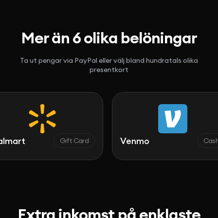
Mer än 6 olika belöningar
Ta ut pengar via PayPal eller välj bland hundratals olika
presentkort
rt
Venmo
Gift Card
Cash
Extra inkomst på enklaste