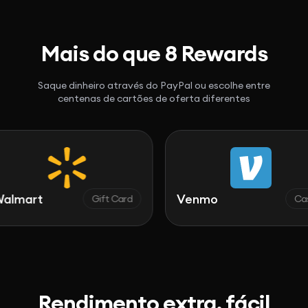
Mais do que 8 Rewards
Saque dinheiro através do PayPal ou escolhe entre
centenas de cartões de oferta diferentes
rt
Venmo
Gift Card
Cash
Rendimento extra, fácil