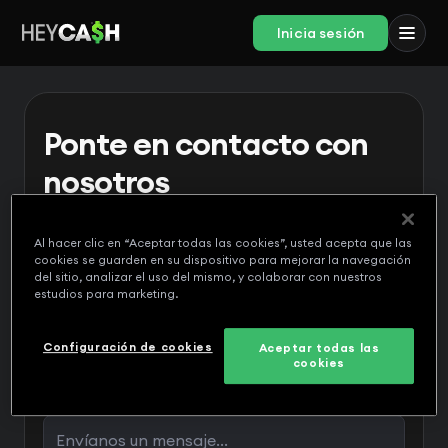
Inicia sesión
Ponte en contacto con
nosotros
A nuestro amable equipo le encantaría saber
de ti.
Al hacer clic en “Aceptar todas las cookies”, usted acepta que las
cookies se guarden en su dispositivo para mejorar la navegación
del sitio, analizar el uso del mismo, y colaborar con nuestros
estudios para marketing.
Configuración de cookies
Aceptar todas las
cookies
Mensaje