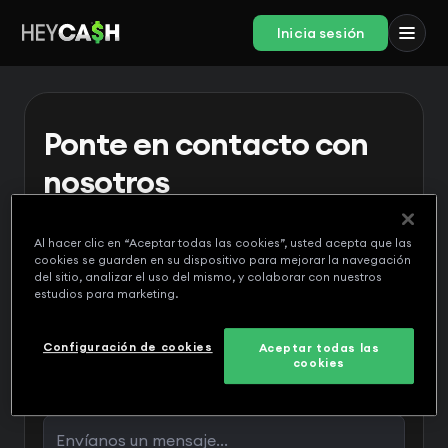
Inicia sesión
Ponte en contacto con
nosotros
A nuestro amable equipo le encantaría saber
de ti.
Al hacer clic en “Aceptar todas las cookies”, usted acepta que las
cookies se guarden en su dispositivo para mejorar la navegación
del sitio, analizar el uso del mismo, y colaborar con nuestros
estudios para marketing.
Configuración de cookies
Aceptar todas las
cookies
Mensaje