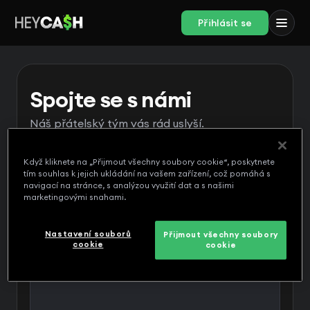
Přihlásit se
Spojte se s námi
Náš přátelský tým vás rád uslyší.
Když kliknete na „Přijmout všechny soubory cookie“, poskytnete
tím souhlas k jejich ukládání na vašem zařízení, což pomáhá s
navigací na stránce, s analýzou využití dat a s našimi
marketingovými snahami.
Zpráva
Nastavení souborů
Přijmout všechny soubory
cookie
cookie