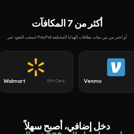
أكثر من 7 المكافآت
اسحب النقود عبر PayPal أو اختر من بين مئات بطاقات الهدايا المختلفة
mart
Venmo
Gift Card
Cash
دخل إضافي، أصبح سهلاً